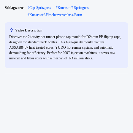
Schlagworte:
#
Cap-Spritzguss
#
Kunststoff-Spritzguss
#
Kunststoff-Flaschenverschluss-Form
Video Description:
Discover the 24cavity hot runner plastic cap mould for D24mm PP fliptop caps,
designed for standard neck bottles. This high-quality mould features
ASSAB8407 heat-treated cores, YUDO hot runner system, and automatic
demoulding for efficiency. Perfect for 200T injection machines, it saves raw
material and labor costs with a lifespan of 1-3 million shots.