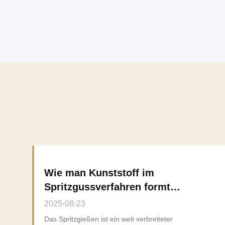
Wie man Kunststoff im
Spritzgussverfahren formt
und verschiedene Produkte
2025-08-23
herstellt
Das Spritzgießen ist ein weit verbreiteter