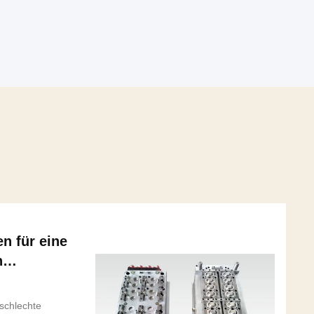
n für eine
n
d -
schlechte