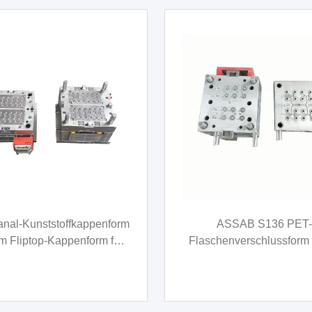
aushaltsgerätform 4cavity
28 mm kundenspezifis
stoff-Zahnradformteil für
Spritzgussform 16-fa
Waschmaschine
Kaltkanal-Spritzgussfla