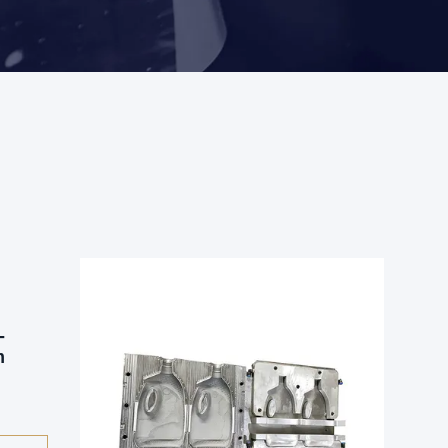
-
m
ss