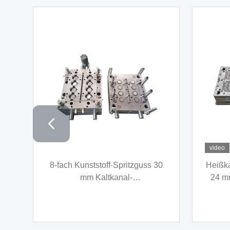
12-fach medizinische
PA66 H
in
Spritzgussform 24 mm Kaltkanal
Kunst
für PE-Abreißkappe