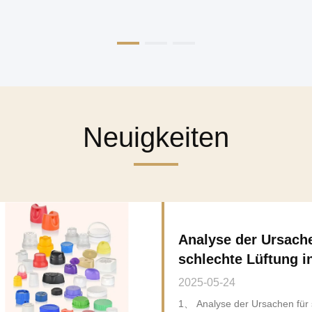
Neuigkeiten
Analyse der Ursache
schlechte Lüftung i
Spritzgießformen un
2025-05-24
lösungen
1、 Analyse der Ursachen für 