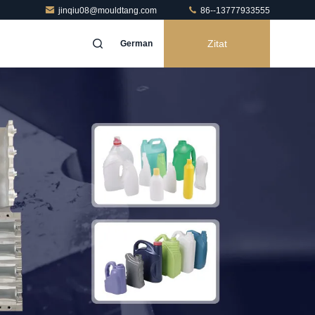
jinqiu08@mouldtang.com
86--13777933555
Zitat
German