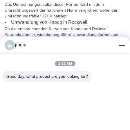
Das Umrechnungsresultat dieser Formel wird mit dem
Umrechnungswert der nationalen Norm verglichen, wobei der
Umrechnungsfehler ±2HV beträgt.
Umwandlung von Knoop in Rockwell
Da die entsprechenden Kurven von Knoop und Rockwell
Parabeln ähneln, wird die ungefähre Umwandlungsformel aus
den Kurven abgeleitet.
jinqiu
Diese Formel ist genau und kann als Referenz verwendet
1:32 AM
werden.
Good day, what product are you looking for?
Yuyao Jinqiu Plastic Mould Co., Ltd.
jinqiu08@mouldtang.com
86--13777933555