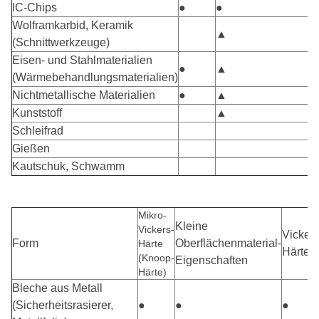
IC-Chips
●
●
Wolframkarbid, Keramik
▲
(Schnittwerkzeuge)
Eisen- und Stahlmaterialien
●
▲
(Wärmebehandlungsmaterialien)
Nichtmetallische Materialien
●
▲
Kunststoff
▲
Schleifrad
Gießen
Kautschuk, Schwamm
Mikro-
Kleine
Vickers-
Vickers
Form
Oberflächenmaterial-
Härte
Härte
(Knoop-
Eigenschaften
Härte)
Bleche aus Metall
(Sicherheitsrasierer,
●
●
●