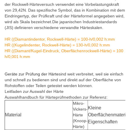
der Rockwell-Härteversuch verwendet eine Vorbelastungskraft
von 29,42N. Das spezifische Symbol, das in Kombination mit dem
Eindringertyp, der Prüfkraft und der Härteformel angegeben wird,
wird als Skala bezeichnet.Die japanischen Industriestandards
(JIS) definieren verschiedene verwandte Härteskalen.
HR ((Diamantindentor, Rockwell-Härte) = 100-h/0,002 h:mm
HR ((Kugelindenter, Rockwell-Härte) = 130-h/0,002 h:mm
HR ((Diamant/Kugel-Eindruck, Oberflächenrockwell-Härte) = 100
h/0,001 h:mm
Geräte zur Prüfung der Härte
sind weit verbreitet, weil sie einfach
und schnell zu bedienen sind und direkt auf der Oberfläche von
Rohstoffen oder Teilen getestet werden können.
Leitfaden zur Auswahl der Härte
Auswahlhandbuch für Härteprüfmethoden zur Referenz:
Mikro-
Kleine
Vickers-
Material
Oberflächenmaterial
Härte
(Knoop-
Eigenschaften
Härte)