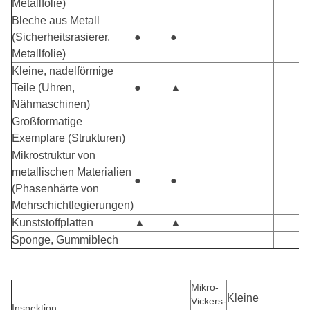
Metallfolie)
Bleche aus Metall
(Sicherheitsrasierer,
●
●
Metallfolie)
Kleine, nadelförmige
Teile (Uhren,
●
▲
Nähmaschinen)
Großformatige
Exemplare (Strukturen)
Mikrostruktur von
metallischen Materialien
●
●
(Phasenhärte von
Mehrschichtlegierungen)
Kunststoffplatten
▲
▲
Sponge, Gummiblech
Mikro-
Kleine
Vickers-
Inspektion,