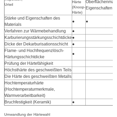
Oberflächenmater
Härte
Urteil
(Knoop-
Eigenschaften
Härte)
Stärke und Eigenschaften des
●
●
Materials
Verfahren zur Wärmebehandlung
●
Karburierungsstärkungsschichtdicke
●
Dicke der Dekarburisationsschicht
●
Flame- und Hochfrequenzlösch-
●
Härtungsschichtdicke
Prüfung der Härtefähigkeit
Höchsthärte des geschweißten Teils
Die Härte des geschweißten Metalls
Hochtemperaturhärte
(Hochtemperaturmerkmale,
Warmverarbeitbarkeit)
Bruchfestigkeit (Keramik)
●
Umwandlung der Härtewahl