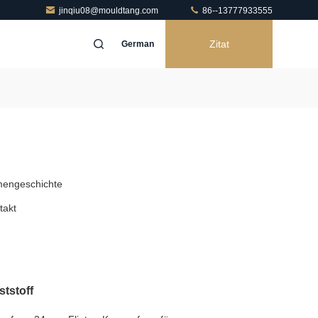
jinqiu08@mouldtang.com
86--13777933555
Zitat
German
mengeschichte
takt
tstoff