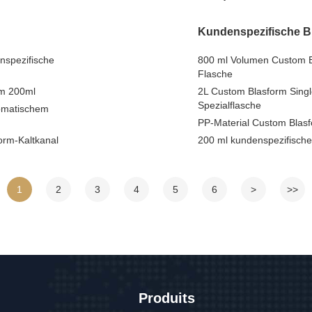
Kundenspezifische B
nspezifische
800 ml Volumen Custom B
Flasche
rm 200ml
2L Custom Blasform Singl
Spezialflasche
tomatischem
PP-Material Custom Blasf
orm-Kaltkanal
200 ml kundenspezifisch
1
2
3
4
5
6
>
>>
Produits