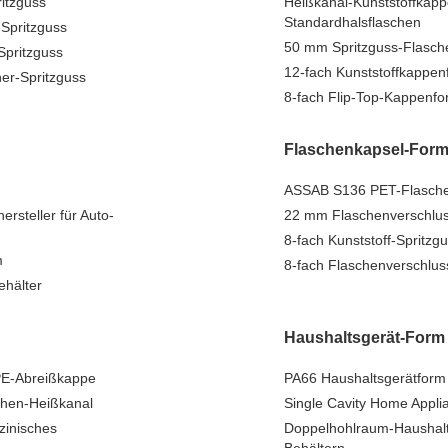
ritzguss
Heißkanal-Kunststoffkap
Standardhalsflaschen
Spritzguss
50 mm Spritzguss-Flasche
Spritzguss
12-fach Kunststoffkappen
er-Spritzguss
8-fach Flip-Top-Kappenfo
Flaschenkapsel-For
ASSAB S136 PET-Flaschen
rsteller für Auto-
22 mm Flaschenverschluss
8-fach Kunststoff-Spritz
m
8-fach Flaschenverschlu
ehälter
Haushaltsgerät-Form
 PE-Abreißkappe
PA66 Haushaltsgerätform 
chen-Heißkanal
Single Cavity Home Appl
zinisches
Doppelhohlraum-Haushalt