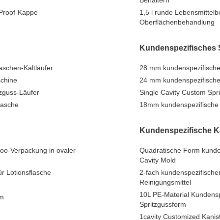
Behältern
-Proof-Kappe
1,5 l runde Lebensmittel
Oberflächenbehandlung
Kundenspezifisches 
aschen-Kaltläufer
28 mm kundenspezifische 
schine
24 mm kundenspezifischer
zguss-Läufer
Single Cavity Custom Spr
lasche
18mm kundenspezifische P
Kundenspezifische K
oo-Verpackung in ovaler
Quadratische Form kunden
Cavity Mold
ür Lotionsflasche
2-fach kundenspezifischer
Reinigungsmittel
10L PE-Material Kundensp
rm
Spritzgussform
1cavity Customized Kanis