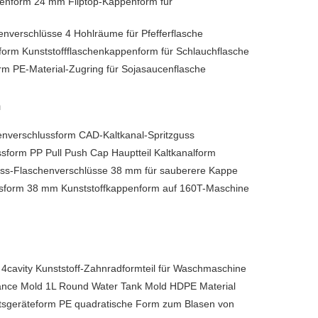
penform 24 mm Fliptop-Kappenform für
nverschlüsse 4 Hohlräume für Pfefferflasche
form Kunststoffflaschenkappenform für Schlauchflasche
rm PE-Material-Zugring für Sojasaucenflasche
m
verschlussform CAD-Kaltkanal-Spritzguss
form PP Pull Push Cap Hauptteil Kaltkanalform
guss-Flaschenverschlüsse 38 mm für sauberere Kappe
ssform 38 mm Kunststoffkappenform auf 160T-Maschine
4cavity Kunststoff-Zahnradformteil für Waschmaschine
iance Mold 1L Round Water Tank Mold HDPE Material
sgeräteform PE quadratische Form zum Blasen von