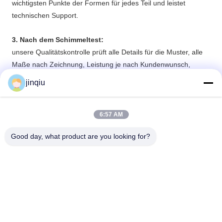
wichtigsten Punkte der Formen für jedes Teil und leistet
technischen Support.
3. Nach dem Schimmeltest:
unsere Qualitätskontrolle
prüft alle Details für die Muster, alle
Maße nach Zeichnung, Leistung je nach Kundenwunsch,
Funktion und Einbau, Leckage und so weiter.Wenn Sie eine
jinqiu
Fehlerrückmeldung an den Ingenieur und die Werkstatt haben,
überarbeiten Sie die Form und testen Sie sie erneut, bis Sie
gute Muster erhalten.
6:57 AM
Good day, what product are you looking for?
Yuyao Jinqiu Plastic Mould Co., Ltd.
jinqiu08@mouldtang.com
86--13777933555