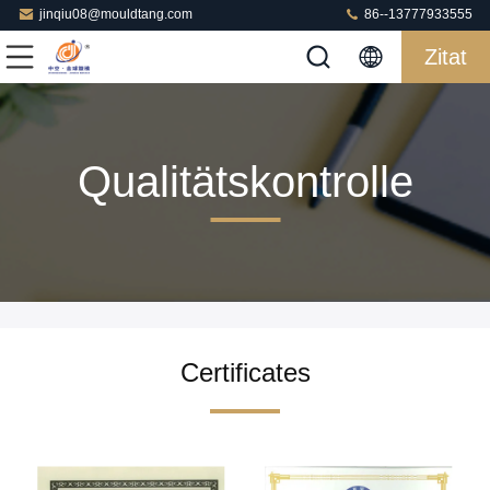
jinqiu08@mouldtang.com
86--13777933555
Zitat
Qualitätskontrolle
Certificates