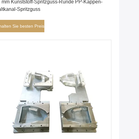
 mm Kunststoff-Spritzguss-Runde PP-Kappen-
ltkanal-Spritzguss
halten Sie besten Preis