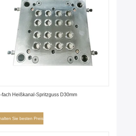
Erhalten Sie besten Preis
-fach Heißkanal-Spritzguss D30mm
halten Sie besten Preis