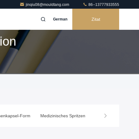
jinqiu08@mouldtang.com
86--13777933555
Zitat
German
ion
henkapsel-Form
Medizinisches Spritzen
Haushaltsgerät-Form