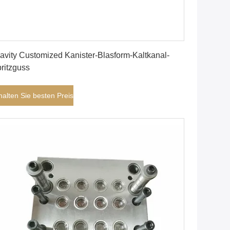
Erhalten Sie besten Preis
avity Customized Kanister-Blasform-Kaltkanal-
ritzguss
halten Sie besten Preis