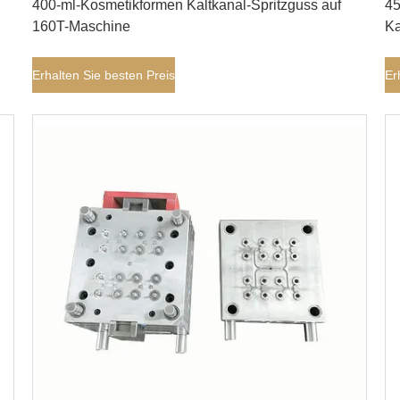
400-ml-Kosmetikformen Kaltkanal-Spritzguss auf
45
160T-Maschine
Ka
Erhalten Sie besten Preis
Er