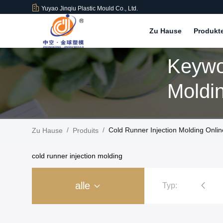
Yuyao Jinqiu Plastic Mould Co., Ltd.
Zu Hause
Produkt
Keywo
Moldin
/
/
Cold Runner Injection Molding Onli
Zu Hause
Produits
cold runner injection molding
alle
Typ:
Kunststoffspritzguss