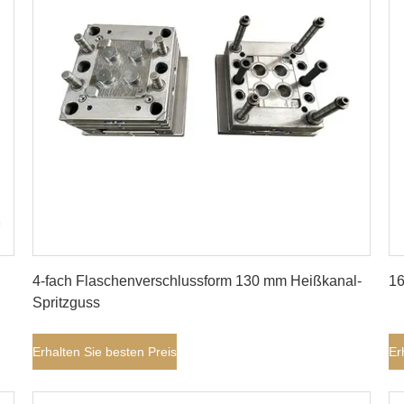
Erhalten Sie besten Preis
4-fach Flaschenverschlussform 130 mm Heißkanal-
16
Spritzguss
Erhalten Sie besten Preis
Er