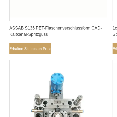
Erhalten Sie besten Preis
ASSAB S136 PET-Flaschenverschlussform CAD-
1c
Kaltkanal-Spritzguss
Sp
Erhalten Sie besten Preis
Er