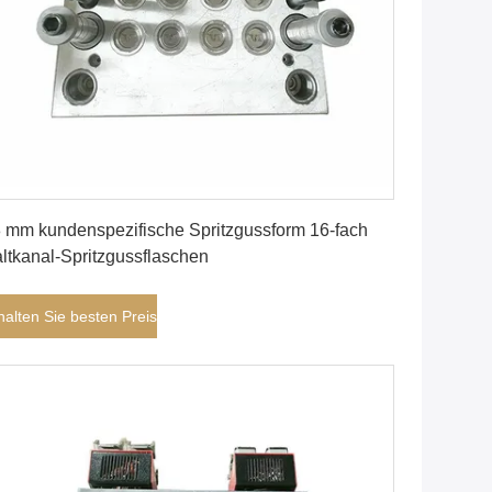
Erhalten Sie besten Preis
 mm kundenspezifische Spritzgussform 16-fach
ltkanal-Spritzgussflaschen
halten Sie besten Preis