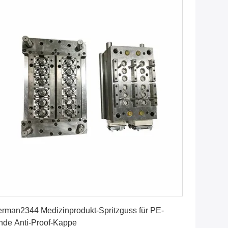
Erhalten Sie besten Preis
rman2344 Medizinprodukt-Spritzguss für PE-
nde Anti-Proof-Kappe