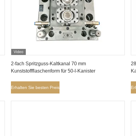
Video
Erhalten Sie besten Preis
2-fach Spritzguss-Kaltkanal 70 mm
28
Kunststoffflaschenform für 50-l-Kanister
Ka
Erhalten Sie besten Preis
Er