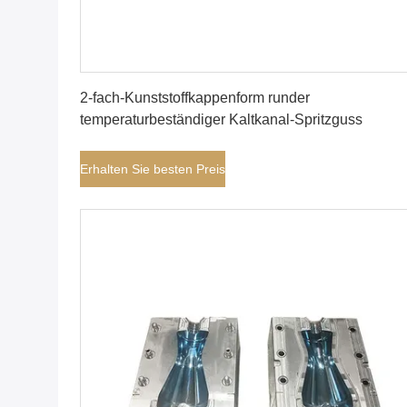
Erhalten Sie besten Preis
2-fach-Kunststoffkappenform runder
temperaturbeständiger Kaltkanal-Spritzguss
Erhalten Sie besten Preis