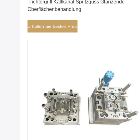
Trichtergriff Kaltkanal Spritzguss Glänzende
Oberflächenbehandlung
Erhalten Sie besten Preis