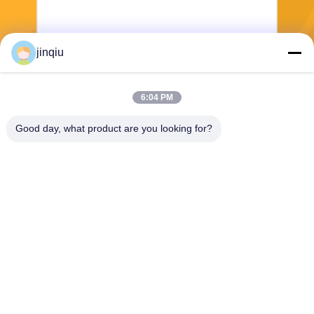
jinqiu
Senden
6:04 PM
Good day, what product are you looking for?
Yuyao Jinqiu Plastic Mould Co., Ltd.
jinqiu08@mouldtang.com
86--13777933555
Tangjiazha-Dorf, Ditang-Stra
ße, Yuyao-Stadt, Zhejiang,
China