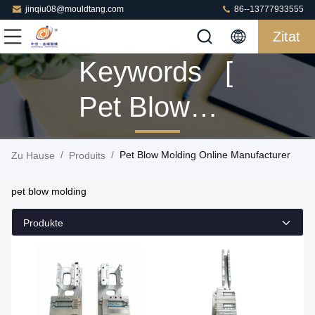
jinqiu08@mouldtang.com
86--13777933555
Zitat
Keywords [
Pet Blow
Molding ]
/
/
Pet Blow Molding Online Manufacturer
Zu Hause
Produits
Match 7
pet blow molding
Produits
Produkte