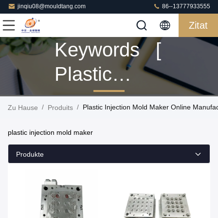
jinqiu08@mouldtang.com
86--13777933555
Zitat
Keywords [
Plastic
Injection
/
/
Plastic Injection Mold Maker Online Manufa
Zu Hause
Produits
Mold Maker
plastic injection mold maker
] Match 3
Produkte
Produits