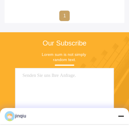
1
Our Subscribe
Lorem sum is not simply 
random text.
jinqiu
Senden