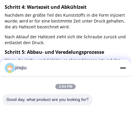
Schritt 4: Wartezeit und Abkühlzeit
Nachdem der größte Teil des Kunststoffs in die Form injiziert
wurde, wird er für eine bestimmte Zeit unter Druck gehalten,
die als Haltezeit bezeichnet wird.
Nach Ablauf der Haltezeit zieht sich die Schraube zurück und
entlastet den Druck.
Schritt 5: Abbau- und Veredelungsprozesse
Wenn die Halte- und Kühldauer abgeschlossen ist und das
Bauteil weitgehend gebildet ist, werden die Ejektorpins oder -
jinqiu
platten aus der Form gezwungen.Das Bauteil fällt dann in
eine Kammer oder auf ein Förderband am Boden der
MaschineSobald alles fertig ist, sind die Komponenten bereit,
3:04 PM
verpackt und an die Hersteller geschickt zu werden.
Good day, what product are you looking for?
Yuyao Jinqiu Plastic Mould Co., Ltd.