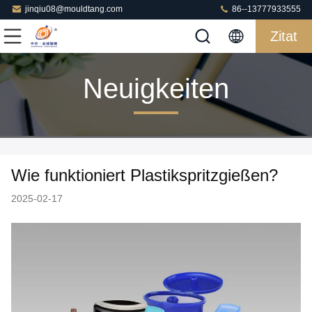
jinqiu08@mouldtang.com
86--13777933555
Zitat
Neuigkeiten
Wie funktioniert Plastikspritzgießen?
2025-02-17