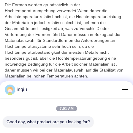
Die Formen werden grundsätzlich in der
Hochtemperaturumgebung verwendet.Wenn daher die
Arbeitstemperatur relativ hoch ist, die Hochtemperaturleistung
der Materialien jedoch relativ schlecht ist, nehmen die
Gesamthärte und -festigkeit ab, was zu Verschleiß oder
Verformung der Formen führt.Daher müssen in Bezug auf die
Materialauswahl für Standardformen die Anforderungen an
Hochtemperatursysteme sehr hoch sein, da die
Hochtemperaturbeständigkeit der meisten Metalle nicht
besonders gut ist, aber die Hochtemperaturumgebung eine
notwendige Bedingung für die Arbeit solcher Materialien ist ,
daher müssen wir bei der Materialauswahl auf die Stabilität von
Materialien bei hohen Temperaturen achten.
Darüber hinaus können Sie auch auf die Professionalität der
jinqiu
Hersteller achten.Die Hersteller mit einem hohen Maß an
Professionalität haben eine klare Grundlage für die
Materialauswahl.Beispielsweise wird Kaidi die Materialien
7:01 AM
evaluieren und dann in die Produktion überführen.
Good day, what product are you looking for?