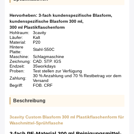
Hervorheben:
3-fach kundenspezifische Blasform
,
kundenspezifische Blasform 300 ml
,
300 ml Plastikflaschenform
Hohlraum:
3cavity
Läufer:
Kalt
Material:
P20
Hintere
Stahl-S50C
Platte:
Maschine:
Schlagmaschine
Zeichnung:
CAD. STP. IGS
Endzeit:
35workdays
Proben:
Test stellen zur Verfügung
30 % Anzahlung und 70 % Restbetrag vor dem
Zahlung:
Versand
Begriff:
FOB. CRF
Beschreibung
3cavity Custom Blasform 300 ml Plastikflaschenform für
Waschmittel-Sprühflasche
3-fach PE-Material 300 ml Reinigungsmittel-