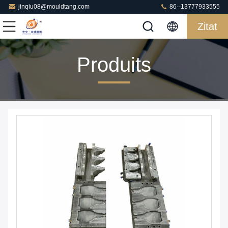
jinqiu08@mouldtang.com
86--13777933555
Zitat
Produits