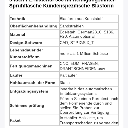
Sprühflasche Kundenspezifische Blasform
Technik
Blasform aus Kunststoff
Oberflächenbehandlung
Sandstrahlen
Edelstahl German2316, S136,
Material
P20, Alaun optional
Design-Software
CAD, STP.IGS.X_T
Lebensdauer der
mehr als 1 Million Schüsse
Kunststoffform
CNC, EDM, FRÄSEN,
Fertigungsmaschinen
DRAHTSCHNEIDEN usw
Läufer
Kaltläufer
Hohlraumzahl der Form
3fach
innerhalb des automatischen
Entgratungssystem
Entblitzungssystems
Führen Sie einen Formtest nach
dem Formenende durch und
Schimmelprüfung
stellen Sie Proben zur
Überprüfung zur Verfügung
In stabiler Holzkiste, um
Paket
Transportschäden zu vermeiden