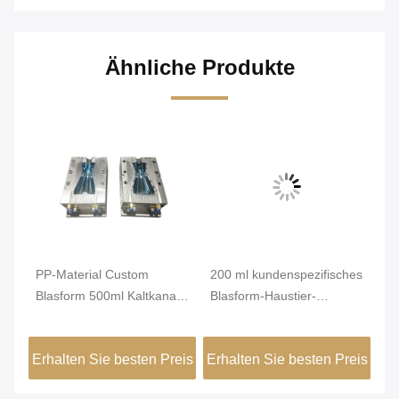
Ähnliche Produkte
gle
PP-Material Custom
200 ml kundenspezifisches
Ko
Blasform 500ml Kaltkanal-
Blasform-Haustier-
ku
Spritzguss
Blasformen für
Bl
Haarshampoo-Flasche
Sp
eis
Erhalten Sie besten Preis
Erhalten Sie besten Preis
Er