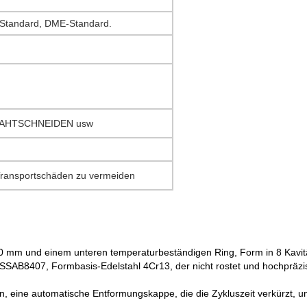
Standard, DME-Standard.
RAHTSCHNEIDEN usw
m Transportschäden zu vermeiden
50 mm und einem unteren temperaturbeständigen Ring, Form in 8 Kavi
AB8407, Formbasis-Edelstahl 4Cr13, der nicht rostet und hochpräzise 
en, eine automatische Entformungskappe, die die Zykluszeit verkürzt,