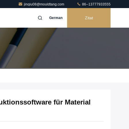
jinqiu08@mouldtang.com
86--13777933555
Zitat
German
tionssoftware für Material