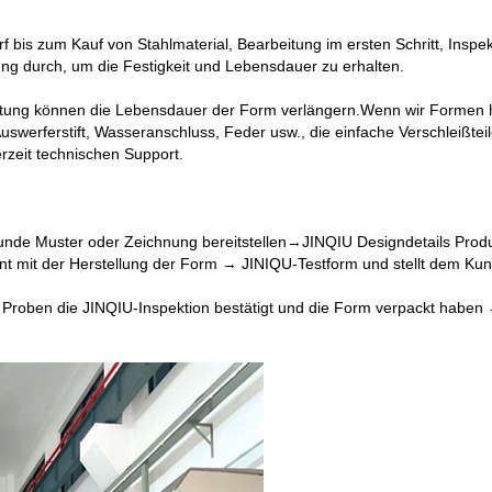
f bis zum Kauf von Stahlmaterial, Bearbeitung im ersten Schritt, Insp
g durch, um die Festigkeit und Lebensdauer zu erhalten.
rtung können die Lebensdauer der Form verlängern.Wenn wir Formen her
 Auswerferstift, Wasseranschluss, Feder usw., die einfache Verschleißt
rzeit technischen Support.
de Muster oder Zeichnung bereitstellen→JINQIU Designdetails Prod
mit der Herstellung der Form → JINIQU-Testform und stellt dem Ku
roben die JINQIU-Inspektion bestätigt und die Form verpackt haben