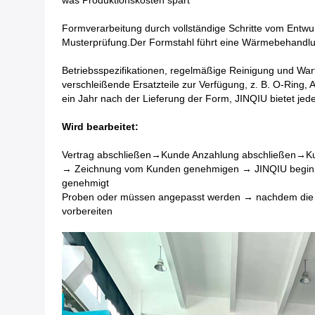
was Produktionskosten spart
Formverarbeitung durch vollständige Schritte vom Entwur
Musterprüfung.Der Formstahl führt eine Wärmebehandlun
Betriebsspezifikationen, regelmäßige Reinigung und Wa
verschleißende Ersatzteile zur Verfügung, z. B. O-Ring,
ein Jahr nach der Lieferung der Form, JINQIU bietet jede
Wird bearbeitet:
Vertrag abschließen→Kunde Anzahlung abschließen→Kun
→ Zeichnung vom Kunden genehmigen → JINQIU beginnt 
genehmigt
Proben oder müssen angepasst werden → nachdem die P
vorbereiten