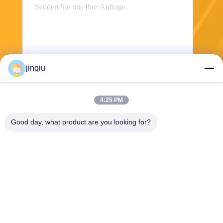
jinqiu
Senden
4:25 PM
Good day, what product are you looking for?
Yuyao Jinqiu Plastic Mould Co., Ltd.
jinqiu08@mouldtang.com
86--13777933555
Tangjiazha-Dorf, Ditang-Stra