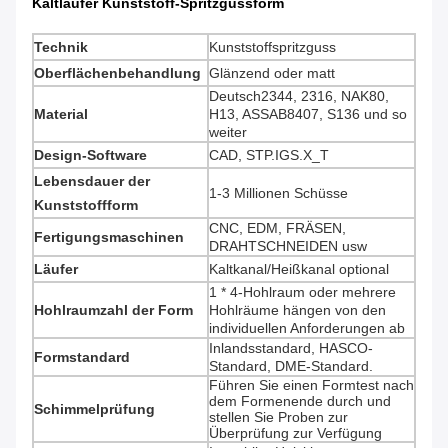
Kaltläufer Kunststoff-Spritzgussform
Technik
Kunststoffspritzguss
Oberflächenbehandlung
Glänzend oder matt
Deutsch2344, 2316, NAK80,
Material
H13, ASSAB8407, S136 und so
weiter
Design-Software
CAD, STP.IGS.X_T
Lebensdauer der
1-3 Millionen Schüsse
Kunststoffform
CNC, EDM, FRÄSEN,
Fertigungsmaschinen
DRAHTSCHNEIDEN usw
Läufer
Kaltkanal/Heißkanal optional
1 * 4-Hohlraum oder mehrere
Hohlraumzahl der Form
Hohlräume hängen von den
individuellen Anforderungen ab
Inlandsstandard, HASCO-
Formstandard
Standard, DME-Standard.
Führen Sie einen Formtest nach
dem Formenende durch und
Schimmelprüfung
stellen Sie Proben zur
Überprüfung zur Verfügung