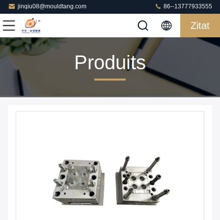
jinqiu08@mouldtang.com
86--13777933555
Zitat
Produits