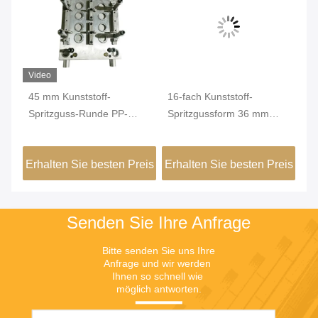
Video
45 mm Kunststoff-
16-fach Kunststoff-
50
Spritzguss-Runde PP-
Spritzgussform 36 mm
Sp
s
Kappen-Kaltkanal-
runder Messbecher-
Be
Spritzguss
Spritzguss
Ku
eis
Erhalten Sie besten Preis
Erhalten Sie besten Preis
Er
Senden Sie Ihre Anfrage
Bitte senden Sie uns Ihre 
Anfrage und wir werden 
Ihnen so schnell wie 
möglich antworten.