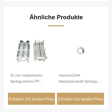
Ähnliche Produkte
32 mm medizinische
German2344
6-
Spritzgussform PP
Medizinprodukt-Spritzguss
Sp
-
Trockenmittel
für PE-runde Anti-Proof-
Ma
medizinisches
Kappe
Ka
eis
Erhalten Sie besten Preis
Erhalten Sie besten Preis
Er
Kunststoffformteil