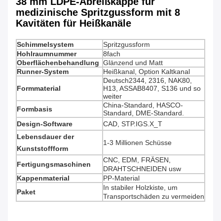
38 mm LDPE-Abreißkappe für
medizinische Spritzgussform mit 8
Kavitäten für Heißkanäle
Schimmelsystem
Spritzgussform
Hohlraumnummer
8fach
Oberflächenbehandlung
Glänzend und Matt
Runner-System
Heißkanal, Option Kaltkanal
Deutsch2344, 2316, NAK80,
Formmaterial
H13, ASSAB8407, S136 und so
weiter
China-Standard, HASCO-
Formbasis
Standard, DME-Standard.
Design-Software
CAD, STP.IGS.X_T
Lebensdauer der
1-3 Millionen Schüsse
Kunststoffform
CNC, EDM, FRÄSEN,
Fertigungsmaschinen
DRAHTSCHNEIDEN usw
Kappenmaterial
PP-Material
In stabiler Holzkiste, um
Paket
Transportschäden zu vermeiden