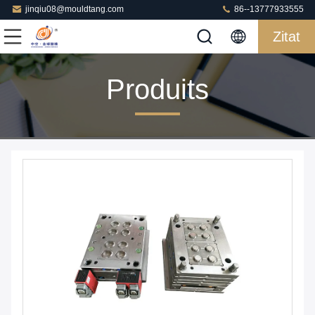
jinqiu08@mouldtang.com
86--13777933555
Zitat
Produits