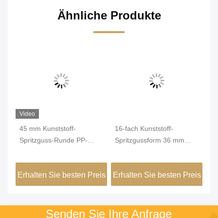
Ähnliche Produkte
Video
45 mm Kunststoff-
16-fach Kunststoff-
50
Spritzguss-Runde PP-
Spritzgussform 36 mm
Sp
s
Kappen-Kaltkanal-
runder Messbecher-
Be
Spritzguss
Spritzguss
Ku
eis
Erhalten Sie besten Preis
Erhalten Sie besten Preis
Er
Senden Sie Ihre Anfrage