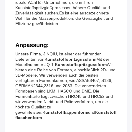
ideale Wahl für Unternehmen, die in ihren
Kunststoffspritzgießprozessen höhere Qualität und
Zuverlässigkeit suchen.Es ist eine ausgezeichnete
Wahl für die Massenproduktion, die Genauigkeit und
Effizienz gewährleisten.
Anpassung:
Unsere Firma, JINQIU, ist einer der führenden
Lieferanten von
Kunststoffspritzgussform
Mit der
Modellnummer JQ-1.
Kunststoffspritzgussform
Wir
bieten eine Reihe von Formen, einschließlich 2D- und
3D-Modelle. Wir verwenden auch die besten
verfügbaren Formenkernen, wie ASSAB8407, S136,
GERMAN2344,2316 und 2083. Die verwendeten
Formbasen sind LKM, HASCO und DME. Die
Formenhärte liegt zwischen HRC48 und HRC52 und
wir verwenden Nitrid- und Polierverfahren, um die
höchste Qualität zu
gewährleisten.
Kunststoffkappenform
und
Kunststoff
flaschenform
.