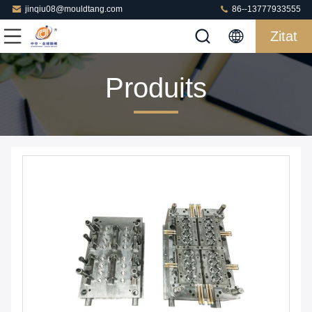
jinqiu08@mouldtang.com
86--13777933555
Zitat
Produits