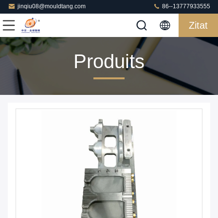
jinqiu08@mouldtang.com
86--13777933555
Zitat
Produits