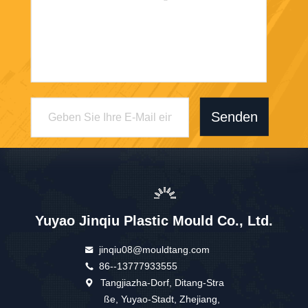
Senden
Yuyao Jinqiu Plastic Mould Co., Ltd.
jinqiu08@mouldtang.com
86--13777933555
Tangjiazha-Dorf, Ditang-Stra
ße, Yuyao-Stadt, Zhejiang,