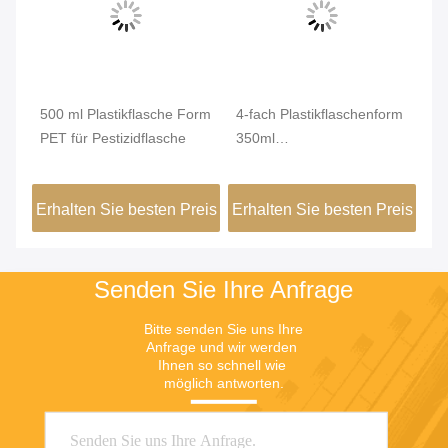
500 ml Plastikflasche Form
4-fach Plastikflaschenform
40
PET für Pestizidflasche
350ml
Fl
r
Plastikflaschenkappenform
Fo
Fo
eis
Erhalten Sie besten Preis
Erhalten Sie besten Preis
Er
Ob
Senden Sie Ihre Anfrage
Bitte senden Sie uns Ihre 
Anfrage und wir werden 
Ihnen so schnell wie 
möglich antworten.