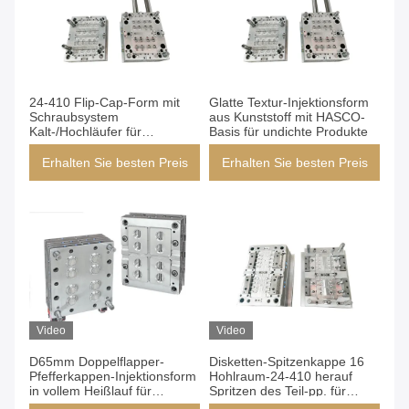
24-410 Flip-Cap-Form mit
Glatte Textur-Injektionsform
Schraubsystem
aus Kunststoff mit HASCO-
Kalt-/Hochläufer für
Basis für undichte Produkte
Flaschen-
Kosmetikverpackungen
Erhalten Sie besten Preis
Erhalten Sie besten Preis
Video
Video
D65mm Doppelflapper-
Disketten-Spitzenkappe 16
Pfefferkappen-Injektionsform
Hohlraum-24-410 herauf
in vollem Heißlauf für
Spritzen des Teil-pp. für
Lebensmittelverpackungen
Maschine 160-200T