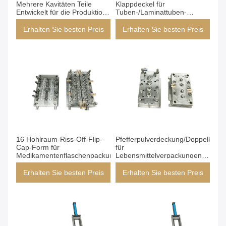
Mehrere Kavitäten Teile
Klappdeckel für
Entwickelt für die Produktion
Tuben-/Laminattuben-
von medizinischen
Cremepaket-Heißkanal
Verpackungen
Erhalten Sie besten Preis
Erhalten Sie besten Preis
16 Hohlraum-Riss-Off-Flip-
Pfefferpulverdeckung/Doppelkapp
Cap-Form für
für
Medikamentenflaschenpackung
Lebensmittelverpackungen
mit 4 Hohlräumen
Erhalten Sie besten Preis
Erhalten Sie besten Preis