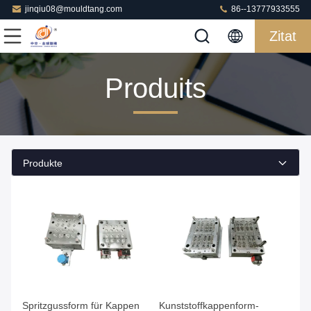
jinqiu08@mouldtang.com
86--13777933555
Zitat
Produits
Produkte
Spritzgussform für Kappen
Kunststoffkappenform-