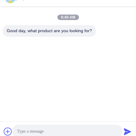
Senden
6:40 AM
Good day, what product are you looking for?
Yuyao Jinqiu Plastic Mould Co., Ltd.
jinqiu08@mouldtang.com
86--13777933555
Tangjiazha-Dorf, Ditang-Stra
ße, Yuyao-Stadt, Zhejiang,
China
China gut Qualität Kunststoffspritzguss Lieferant. Urheberrecht © 2026
Yuyao Jinqiu Plastic Mould Co., Ltd. - Alle. Alle Rechte vorbehalten.