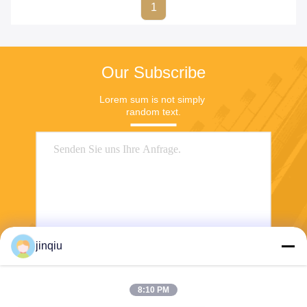
1
Our Subscribe
Lorem sum is not simply 
random text.
jinqiu
Senden
8:10 PM