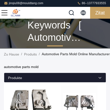
jinqiu08@mouldtang.com
86--13777933555
Zitat
Keywords [
Automotive
Parts Mold ]
/
/
Automotive Parts Mold Online Manufacturer
Zu Hause
Produits
Match 10
automotive parts mold
Produits
Produkte