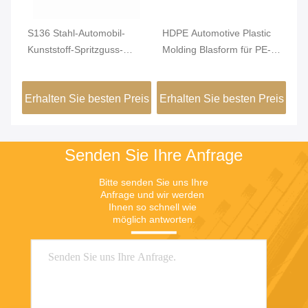
S136 Stahl-Automobil-
HDPE Automotive Plastic
60
Kunststoff-Spritzguss-
Molding Blasform für PE-
Ku
für
Einzelhohlraum
Wasserbehälter
Ab
Ma
eis
Erhalten Sie besten Preis
Erhalten Sie besten Preis
Er
Senden Sie Ihre Anfrage
Bitte senden Sie uns Ihre 
Anfrage und wir werden 
Ihnen so schnell wie 
möglich antworten.