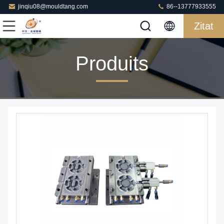
jinqiu08@mouldtang.com
86--13777933555
Zitat
Produits