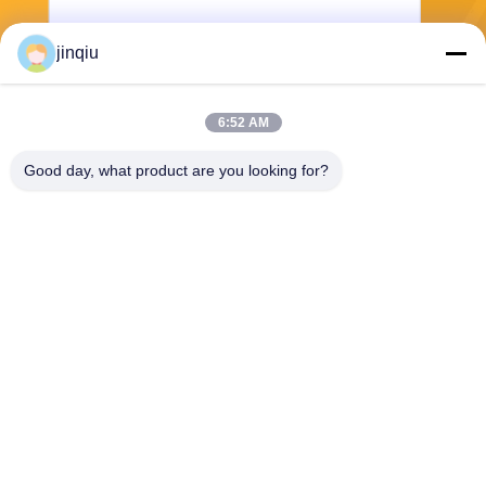
jinqiu
Senden
6:52 AM
Good day, what product are you looking for?
Yuyao Jinqiu Plastic Mould Co., Ltd.
jinqiu08@mouldtang.com
86--13777933555
Tangjiazha-Dorf, Ditang-Stra
ße, Yuyao-Stadt, Zhejiang,
China