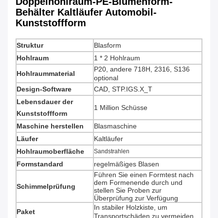
Doppelhohlraum-PE-Blumenform-
Behälter Kaltläufer Automobil-
Kunststoffform
Struktur
Blasform
Hohlraum
1 * 2 Hohlraum
P20, andere 718H, 2316, S136
Hohlraummaterial
optional
Design-Software
CAD, STP.IGS.X_T
Lebensdauer der
1 Million Schüsse
Kunststoffform
Maschine herstellen
Blasmaschine
Läufer
Kaltläufer
Hohlraumoberfläche
Sandstrahlen
Formstandard
regelmäßiges Blasen
Führen Sie einen Formtest nach
dem Formenende durch und
Schimmelprüfung
stellen Sie Proben zur
Überprüfung zur Verfügung
In stabiler Holzkiste, um
Paket
Transportschäden zu vermeiden