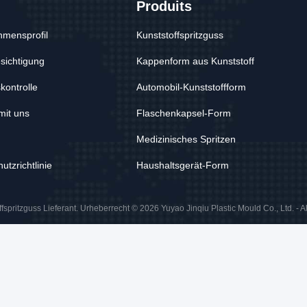
Produits
hmensprofil
Kunststoffspritzguss
sichtigung
Kappenform aus Kunststoff
kontrolle
Automobil-Kunststoffform
mit uns
Flaschenkapsel-Form
Medizinisches Spritzen
utzrichtlinie
Haushaltsgerät-Form
fspritzguss Lieferant. Urheberrecht © 2026 Yuyao Jinqiu Plastic Mould Co., Ltd. - A