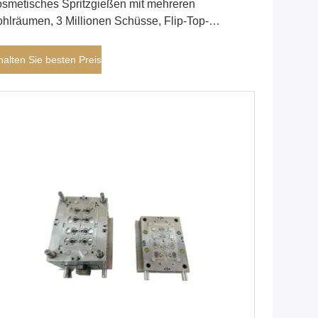
smetisches Spritzgießen mit mehreren
hlräumen, 3 Millionen Schüsse, Flip-Top-
appenform
halten Sie besten Preis