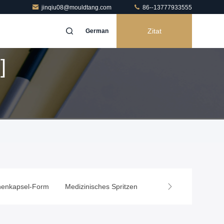
jinqiu08@mouldtang.com
86--13777933555
Zitat
German
]
henkapsel-Form
Medizinisches Spritzen
Haushaltsgerät-Form