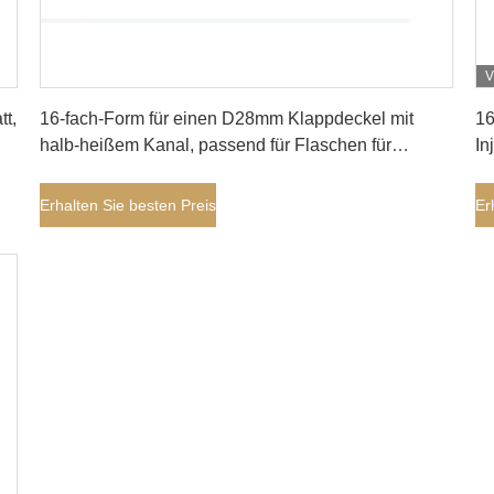
V
Erhalten Sie besten Preis
t,
16-fach-Form für einen D28mm Klappdeckel mit
16
halb-heißem Kanal, passend für Flaschen für
In
Waschmittelverpackungen
Erhalten Sie besten Preis
Er