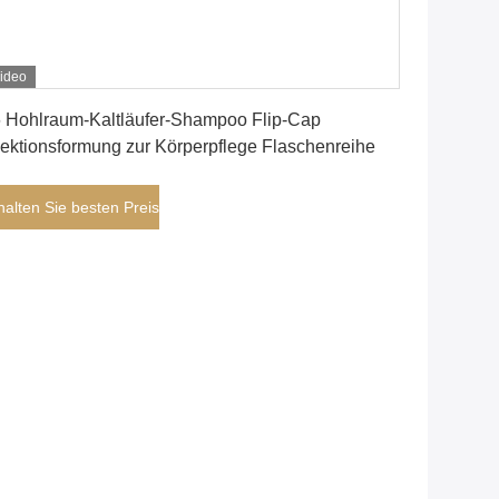
ideo
Erhalten Sie besten Preis
 Hohlraum-Kaltläufer-Shampoo Flip-Cap
jektionsformung zur Körperpflege Flaschenreihe
halten Sie besten Preis