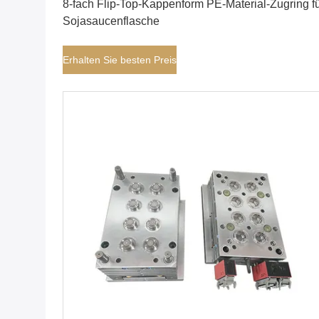
8-fach Flip-Top-Kappenform PE-Material-Zugring f
Sojasaucenflasche
Erhalten Sie besten Preis