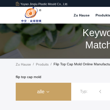
Yuyao Jinqiu Plastic Mould Co., Ltd.
Zu Hause
Produkt
Keywo
Match
/
/
Flip Top Cap Mold Online Manufactu
Zu Hause
Produits
flip top cap mold
alle
Typ:
Kunststoffspritzguss