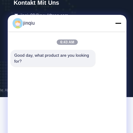
Kontakt Mit Uns
jinqiu08@mouldtang.com
jinqiu
86--13777933555
Tangjiazha-Dorf, Ditang-Straße, Yuyao-Stadt,
6:43 AM
Zhejiang, China
Good day, what product are you looking 
for?
lle. Alle Rechte vorbehalten.