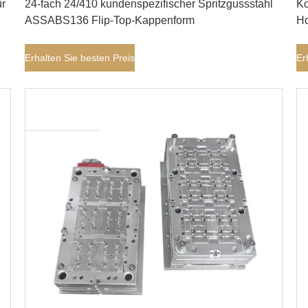
ür
24-fach 24/410 kundenspezifischer Spritzgussstahl
Ko
ASSABS136 Flip-Top-Kappenform
Ho
K
Erhalten Sie besten Preis
Er