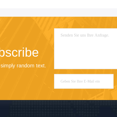
bscribe
simply random text.