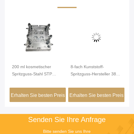
Vi
200 ml kosmetischer
8-fach Kunststoff-
M5
Spritzguss-Stahl STP
Spritzguss-Hersteller 38
Ru
Zeichnung Spritzguss-
mm Fliptop für Flasche
me
Läufer
Cr
eis
Erhalten Sie besten Preis
Erhalten Sie besten Preis
Er
Senden Sie Ihre Anfrage
Bitte senden Sie uns Ihre 