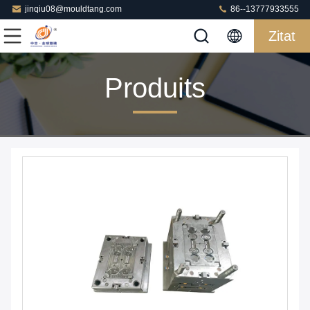
jinqiu08@mouldtang.com
86--13777933555
Zitat
Produits