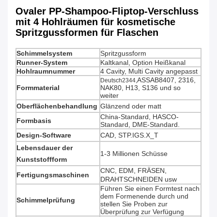
Ovaler PP-Shampoo-Fliptop-Verschluss
mit 4 Hohlräumen für kosmetische
Spritzgussformen für Flaschen
Schimmelsystem
Spritzgussform
Runner-System
Kaltkanal, Option Heißkanal
Hohlraumnummer
4 Cavity, Multi Cavity angepasst
ASSAB8407, 2316,
Deutsch2344,
Formmaterial
NAK80, H13, S136 und so
weiter
Oberflächenbehandlung
Glänzend oder matt
China-Standard, HASCO-
Formbasis
Standard, DME-Standard.
Design-Software
CAD, STP.IGS.X_T
Lebensdauer der
1-3 Millionen Schüsse
Kunststoffform
CNC, EDM, FRÄSEN,
Fertigungsmaschinen
DRAHTSCHNEIDEN usw
Führen Sie einen Formtest nach
dem Formenende durch und
Schimmelprüfung
stellen Sie Proben zur
Überprüfung zur Verfügung