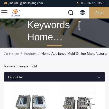
jinqiu08@mouldtang.com
86--13777933555
Zitat
Keywords [
Home
Appliance
/
/
Home Appliance Mold Online Manufacturer
Zu Hause
Produits
Mold ]
home appliance mold
Match 10
Produkte
Produits