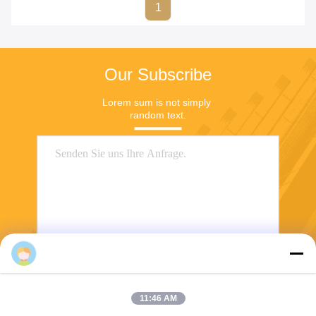
1
Our Subscribe
Lorem sum is not simply 
random text.
Senden
11:46 AM