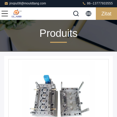
jinqiu08@mouldtang.com
86--13777933555
Zitat
Produits