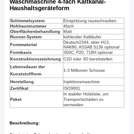
Waschmaschine 4-fach Kaltkanal-
Haushaltsgeräteform
Schimmelsystem
Einspritzung rausschrauben
Hohlraumnummer
4fach
Oberflächenbehandlung
Matt
Runner-System
kühlender Kaltläufer
Deutsch2344, aber H13,
Formmaterial
NAK80, ASSAB S136 optional
Formbasis
S50C, P20, 718H optional
Konstruktionszeichnung
C2D oder 3D bereitstellen
Lebensdauer der
1-3 Millionen Schüsse
Kunststoffform
Herstellung
Injektionsmaschine
Zertifikat
ISO9001
In stabiler Holzkiste, um
Paket
Transportschäden zu
vermeiden
Beschreibung: