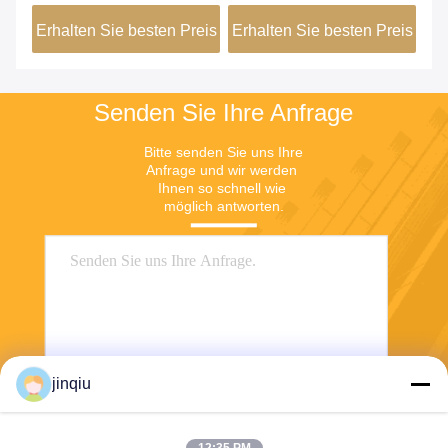
Sandstrahl-
eis
Erhalten Sie besten Preis
Erhalten Sie besten Preis
Er
Oberflächenbehandlung
Senden Sie Ihre Anfrage
Bitte senden Sie uns Ihre 
Anfrage und wir werden 
Ihnen so schnell wie 
möglich antworten.
jinqiu
Senden