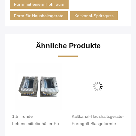
Form mit einem Hohlraum
Form für Haushaltsgeräte
Kaltkanal-Spritzguss
Ähnliche Produkte
1,5 l runde
Kaltkanal-Haushaltsgeräte-
20
Lebensmittelbehälter Form
Formgriff Blasgeformte
mi
718H Stahl P20
Flaschen PP-Kunststoff
el