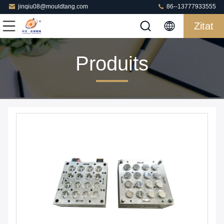
jinqiu08@mouldtang.com
86--13777933555
Zitat
Produits