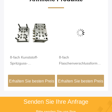
8-fach Kunststoff-
8-fach
ST
Spritzguss-
Flaschenverschlussform
Fl
eil
Flaschenverschlüsse 38
38 mm
PE
mm für sauberere Kappe
Kunststoffkappenform auf
Kl
eis
Erhalten Sie besten Preis
Erhalten Sie besten Preis
Er
160T-Maschine
Senden Sie Ihre Anfrage
Bitte senden Sie uns Ihre 