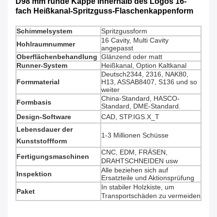
D98 mm runde Kappe innerhalb des Logos 16-
fach Heißkanal-Spritzguss-Flaschenkappenform
Schimmelsystem
Spritzgussform
16 Cavity, Multi Cavity
Hohlraumnummer
angepasst
Oberflächenbehandlung
Glänzend oder matt
Runner-System
Heißkanal, Option Kaltkanal
Deutsch2344, 2316, NAK80,
Formmaterial
H13, ASSAB8407, S136 und so
weiter
China-Standard, HASCO-
Formbasis
Standard, DME-Standard.
Design-Software
CAD, STP.IGS.X_T
Lebensdauer der
1-3 Millionen Schüsse
Kunststoffform
CNC, EDM, FRÄSEN,
Fertigungsmaschinen
DRAHTSCHNEIDEN usw
Alle beziehen sich auf
Inspektion
Ersatzteile und Aktionsprüfung
In stabiler Holzkiste, um
Paket
Transportschäden zu vermeiden