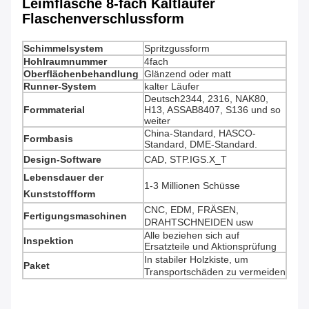
Leimflasche 8-fach Kaltläufer
Flaschenverschlussform
Schimmelsystem
Spritzgussform
Hohlraumnummer
4fach
Oberflächenbehandlung
Glänzend oder matt
Runner-System
kalter Läufer
Deutsch2344, 2316, NAK80,
Formmaterial
H13, ASSAB8407, S136 und so
weiter
China-Standard, HASCO-
Formbasis
Standard, DME-Standard.
Design-Software
CAD, STP.IGS.X_T
Lebensdauer der
1-3 Millionen Schüsse
Kunststoffform
CNC, EDM, FRÄSEN,
Fertigungsmaschinen
DRAHTSCHNEIDEN usw
Alle beziehen sich auf
Inspektion
Ersatzteile und Aktionsprüfung
In stabiler Holzkiste, um
Paket
Transportschäden zu vermeiden