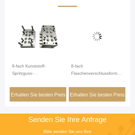
8-fach Kunststoff-
8-fach
ST
Spritzguss-
Flaschenverschlussform
Fl
eil
Flaschenverschlüsse 38
38 mm
PE
mm für sauberere Kappe
Kunststoffkappenform auf
Kl
eis
Erhalten Sie besten Preis
Erhalten Sie besten Preis
Er
160T-Maschine
Senden Sie Ihre Anfrage
Bitte senden Sie uns Ihre 