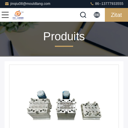
jinqiu08@mouldtang.com
86--13777933555
Zitat
Produits