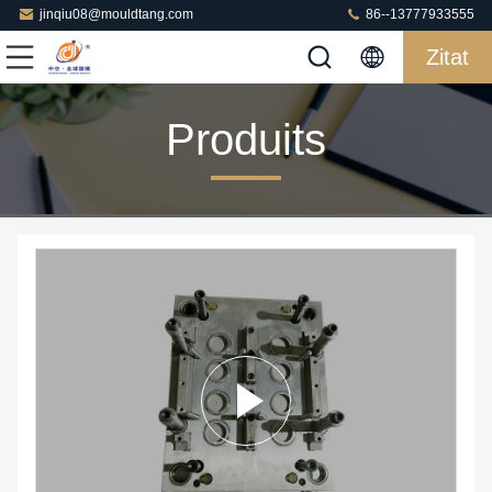
jinqiu08@mouldtang.com
86--13777933555
Zitat
Produits