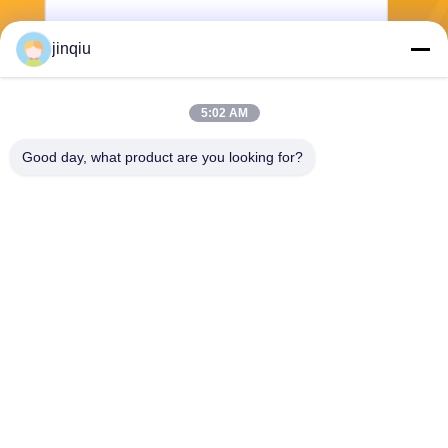
jinqiu
Senden
5:02 AM
Good day, what product are you looking for?
Yuyao Jinqiu Plastic Mould Co., Ltd.
jinqiu08@mouldtang.com
86--13777933555
Tangjiazha-Dorf, Ditang-Stra
ße, Yuyao-Stadt, Zhejiang,
China