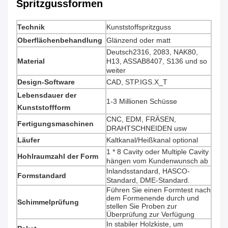
Spritzgussformen
Technik
Kunststoffspritzguss
Oberflächenbehandlung
Glänzend oder matt
Deutsch2316, 2083, NAK80,
Material
H13, ASSAB8407, S136 und so
weiter
Design-Software
CAD, STP.IGS.X_T
Lebensdauer der
1-3 Millionen Schüsse
Kunststoffform
CNC, EDM, FRÄSEN,
Fertigungsmaschinen
DRAHTSCHNEIDEN usw
Läufer
Kaltkanal/Heißkanal optional
1 * 8 Cavity oder Multiple Cavity
Hohlraumzahl der Form
hängen vom Kundenwunsch ab
Inlandsstandard, HASCO-
Formstandard
Standard, DME-Standard.
Führen Sie einen Formtest nach
dem Formenende durch und
Schimmelprüfung
stellen Sie Proben zur
Überprüfung zur Verfügung
In stabiler Holzkiste, um