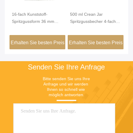
16-fach Kunststoff-
500 ml Crean Jar
50
Spritzgussform 36 mm
Spritzgussbecher 4-fach
Sp
s
runder Messbecher-
Benutzerdefiniertes
Je
Spritzguss
Kunststoffformteil
Ma
eis
Erhalten Sie besten Preis
Erhalten Sie besten Preis
Er
Senden Sie Ihre Anfrage
Bitte senden Sie uns Ihre 
Anfrage und wir werden 
Ihnen so schnell wie 
möglich antworten.