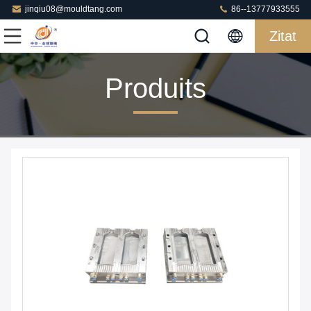
jinqiu08@mouldtang.com
86--13777933555
Zitat
Produits