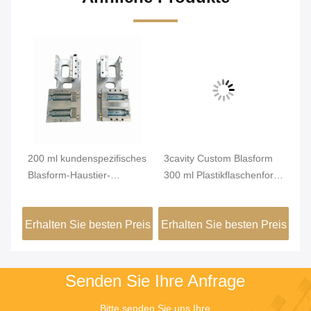
200 ml kundenspezifisches
3cavity Custom Blasform
Ko
l-
Blasform-Haustier-
300 ml Plastikflaschenform
ku
Blasformen für
für Waschmittel-
Bl
Haarshampoo-Flasche
Sprühflasche
Sp
eis
Erhalten Sie besten Preis
Erhalten Sie besten Preis
Er
Senden Sie Ihre Anfrage
Bitte senden Sie uns Ihre 