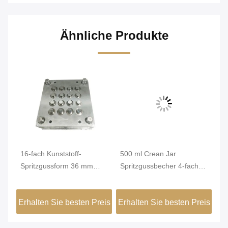
Ähnliche Produkte
16-fach Kunststoff-
500 ml Crean Jar
50
Spritzgussform 36 mm
Spritzgussbecher 4-fach
Sp
runder Messbecher-
Benutzerdefiniertes
Je
Spritzguss
Kunststoffformteil
Ma
eis
Erhalten Sie besten Preis
Erhalten Sie besten Preis
Er