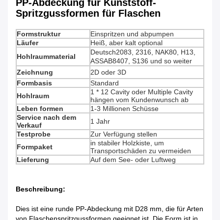
PP-Abdeckung für Kunststoff-
Spritzgussformen für Flaschen
Formstruktur
Einspritzen und abpumpen
Läufer
Heiß, aber kalt optional
Deutsch2083, 2316, NAK80, H13,
Hohlraummaterial
ASSAB8407, S136 und so weiter
Zeichnung
2D oder 3D
Formbasis
Standard
1 * 12 Cavity oder Multiple Cavity
Hohlraum
hängen vom Kundenwunsch ab
Leben formen
1-3 Millionen Schüsse
Service nach dem
1 Jahr
Verkauf
Testprobe
Zur Verfügung stellen
in stabiler Holzkiste, um
Formpaket
Transportschäden zu vermeiden
Lieferung
Auf dem See- oder Luftweg
Beschreibung:
Dies ist eine runde PP-Abdeckung mit D28 mm, die für Arten
von Flaschenspritzgussformen geeignet ist. Die Form ist in