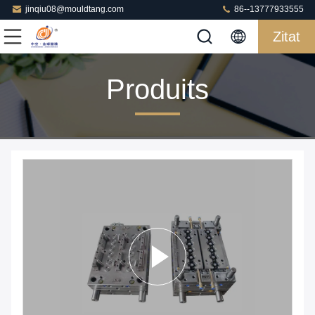
jinqiu08@mouldtang.com
86--13777933555
Zitat
Produits