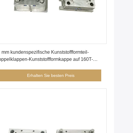
Erhalten Sie besten Preis
 mm kundenspezifische Kunststoffformteil-
ppelklappen-Kunststoffformkappe auf 160T-
aschine
Erhalten Sie besten Preis