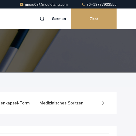
jinqiu08@mouldtang.com
86--13777933555
Zitat
German
henkapsel-Form
Medizinisches Spritzen
Haushaltsgerät-Form