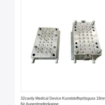
Erhalten Sie besten Preis
32cavity Medical Device Kunststoffspritzguss 18m
für Augentropfenkappe