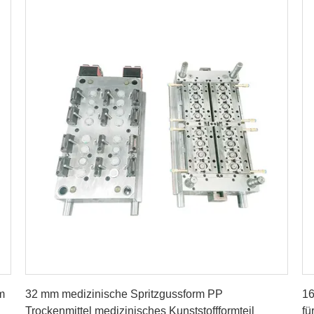
Erhalten Sie besten Preis
m
32 mm medizinische Spritzgussform PP
16
Trockenmittel medizinisches Kunststoffformteil
fü