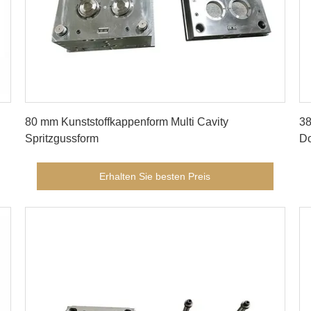
Erhalten Sie besten Preis
80 mm Kunststoffkappenform Multi Cavity
38
Spritzgussform
Do
M
Erhalten Sie besten Preis