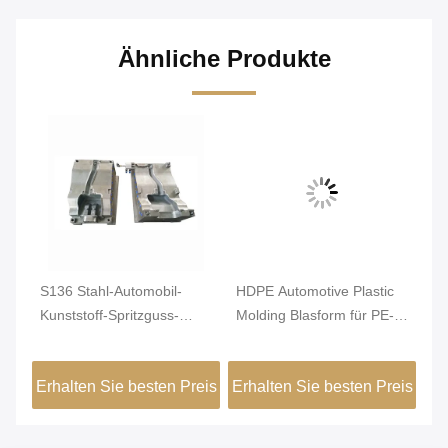
Ähnliche Produkte
S136 Stahl-Automobil-
HDPE Automotive Plastic
Ku
Kunststoff-Spritzguss-
Molding Blasform für PE-
zw
für
Einzelhohlraum
Wasserbehälter
Au
Bl
eis
Erhalten Sie besten Preis
Erhalten Sie besten Preis
Er