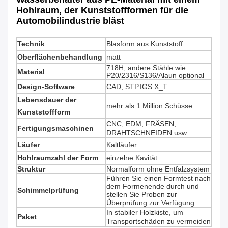
Hohlraum, der Kunststoffformen für die
Automobilindustrie bläst
Technik
Blasform aus Kunststoff
Oberflächenbehandlung
matt
718H, andere Stähle wie
Material
P20/2316/S136/Alaun optional
Design-Software
CAD, STP.IGS.X_T
Lebensdauer der
mehr als 1 Million Schüsse
Kunststoffform
CNC, EDM, FRÄSEN,
Fertigungsmaschinen
DRAHTSCHNEIDEN usw
Läufer
Kaltläufer
Hohlraumzahl der Form
einzelne Kavität
Struktur
Normalform ohne Entfalzsystem
Führen Sie einen Formtest nach
dem Formenende durch und
Schimmelprüfung
stellen Sie Proben zur
Überprüfung zur Verfügung
In stabiler Holzkiste, um
Paket
Transportschäden zu vermeiden