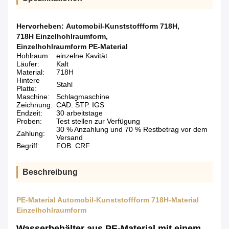
Hervorheben:
Automobil-Kunststoffform 718H
,
718H Einzelhohlraumform
,
Einzelhohlraumform PE-Material
Hohlraum:
einzelne Kavität
Läufer:
Kalt
Material:
718H
Hintere
Stahl
Platte:
Maschine:
Schlagmaschine
Zeichnung:
CAD. STP. IGS
Endzeit:
30 arbeitstage
Proben:
Test stellen zur Verfügung
30 % Anzahlung und 70 % Restbetrag vor dem
Zahlung:
Versand
Begriff:
FOB. CRF
Beschreibung
PE-Material Automobil-Kunststoffform 718H-Material
Einzelhohlraumform
Wasserbehälter aus PE-Material mit einem