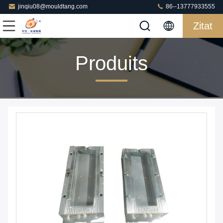
jinqiu08@mouldtang.com
86--13777933555
Zitat
Produits