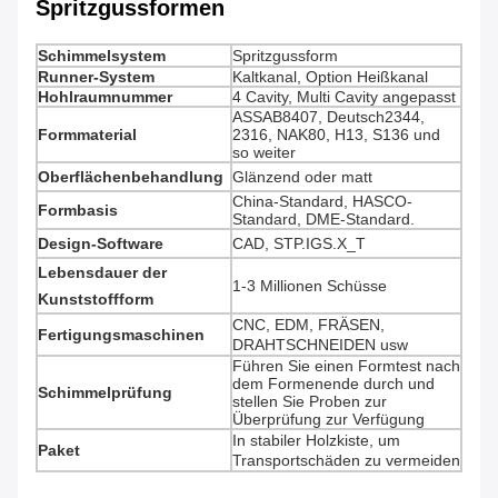
Spritzgussformen
Schimmelsystem
Spritzgussform
Runner-System
Kaltkanal, Option Heißkanal
Hohlraumnummer
4 Cavity, Multi Cavity angepasst
ASSAB8407, Deutsch2344,
Formmaterial
2316, NAK80, H13, S136 und
so weiter
Oberflächenbehandlung
Glänzend oder matt
China-Standard, HASCO-
Formbasis
Standard, DME-Standard.
Design-Software
CAD, STP.IGS.X_T
Lebensdauer der
1-3 Millionen Schüsse
Kunststoffform
CNC, EDM, FRÄSEN,
Fertigungsmaschinen
DRAHTSCHNEIDEN usw
Führen Sie einen Formtest nach
dem Formenende durch und
Schimmelprüfung
stellen Sie Proben zur
Überprüfung zur Verfügung
In stabiler Holzkiste, um
Paket
Transportschäden zu vermeiden