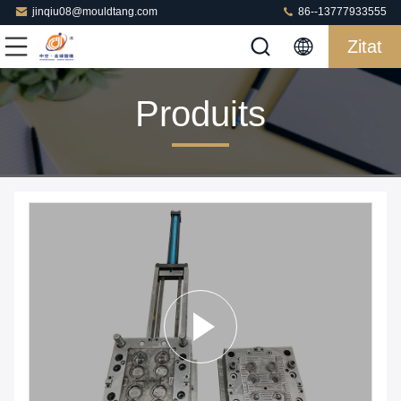
jinqiu08@mouldtang.com
86--13777933555
Zitat
Produits